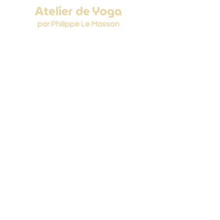
Atelier de Yoga
par Philippe Le Masson
Studio Asanga
1 rue Grétry
44000 Nantes
Centre de Kinésithérapie
55 bis boulevard de Longchamp
44300 Nantes
Espace Floréal
1 rue Floréal
44300 Nantes
06 61 50 12 40
philippe@atelierdeyoga.com